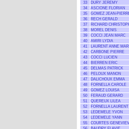
33
DURY JEREMY
34
ASCIONE FLORIAN
35
GOMEZ JEAN-PIERR
36
RECH GERALD
37
RICHARD CHRISTOP
38
MOREL DENIS
39
COCCI JEAN MARC
40
AMIRI LYDIA
41
LAURENT ANNE MAR
42
CARBONE PIERRE
43
COCCI LUCIEN
44
BIERREN ERIC
45
DELMAS PATRICK
46
PELOUX MANON
47
DALICHOUX EMMA
48
FORNELLA CAROLE
49
GOMEZ LOUISA
50
FERAUD GERARD
51
QUEREUX LILEA
52
FORNELLA LAURENT
53
LEDEMELE YVON
54
LEDEMELE YANN
55
COURTES GENEVIE
56
BAUDRY FLAVIE