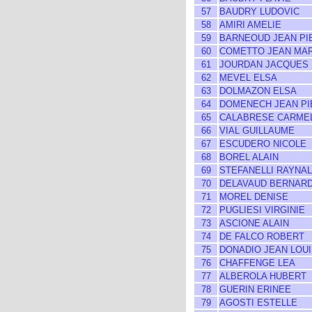
57
BAUDRY LUDOVIC
58
AMIRI AMELIE
59
BARNEOUD JEAN PI
60
COMETTO JEAN MAR
61
JOURDAN JACQUES
62
MEVEL ELSA
63
DOLMAZON ELSA
64
DOMENECH JEAN PI
65
CALABRESE CARME
66
VIAL GUILLAUME
67
ESCUDERO NICOLE
68
BOREL ALAIN
69
STEFANELLI RAYNA
70
DELAVAUD BERNAR
71
MOREL DENISE
72
PUGLIESI VIRGINIE
73
ASCIONE ALAIN
74
DE FALCO ROBERT
75
DONADIO JEAN LOU
76
CHAFFENGE LEA
77
ALBEROLA HUBERT
78
GUERIN ERINEE
79
AGOSTI ESTELLE