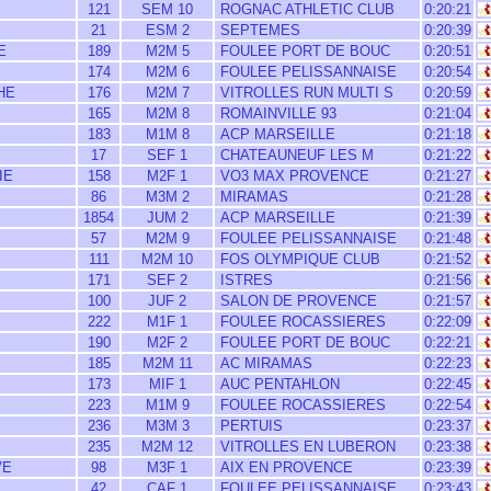
121
SEM 10
ROGNAC ATHLETIC CLUB
0:20:21
21
ESM 2
SEPTEMES
0:20:39
E
189
M2M 5
FOULEE PORT DE BOUC
0:20:51
174
M2M 6
FOULEE PELISSANNAISE
0:20:54
HE
176
M2M 7
VITROLLES RUN MULTI S
0:20:59
165
M2M 8
ROMAINVILLE 93
0:21:04
183
M1M 8
ACP MARSEILLE
0:21:18
17
SEF 1
CHATEAUNEUF LES M
0:21:22
IE
158
M2F 1
VO3 MAX PROVENCE
0:21:27
86
M3M 2
MIRAMAS
0:21:28
1854
JUM 2
ACP MARSEILLE
0:21:39
57
M2M 9
FOULEE PELISSANNAISE
0:21:48
111
M2M 10
FOS OLYMPIQUE CLUB
0:21:52
171
SEF 2
ISTRES
0:21:56
100
JUF 2
SALON DE PROVENCE
0:21:57
222
M1F 1
FOULEE ROCASSIERES
0:22:09
190
M2F 2
FOULEE PORT DE BOUC
0:22:21
185
M2M 11
AC MIRAMAS
0:22:23
173
MIF 1
AUC PENTAHLON
0:22:45
223
M1M 9
FOULEE ROCASSIERES
0:22:54
236
M3M 3
PERTUIS
0:23:37
235
M2M 12
VITROLLES EN LUBERON
0:23:38
VE
98
M3F 1
AIX EN PROVENCE
0:23:39
42
CAF 1
FOULEE PELISSANNAISE
0:23:43