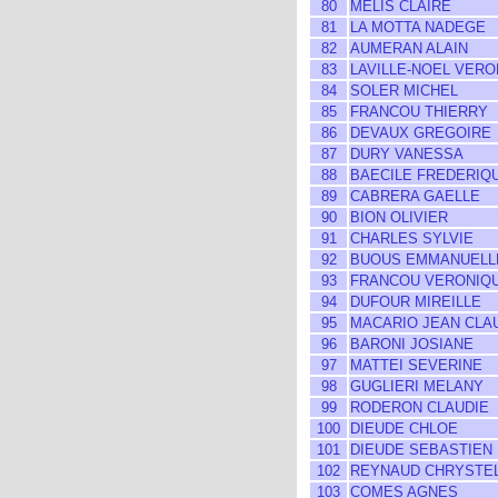
80
MELIS CLAIRE
81
LA MOTTA NADEGE
82
AUMERAN ALAIN
83
LAVILLE-NOEL VERO
84
SOLER MICHEL
85
FRANCOU THIERRY
86
DEVAUX GREGOIRE
87
DURY VANESSA
88
BAECILE FREDERIQ
89
CABRERA GAELLE
90
BION OLIVIER
91
CHARLES SYLVIE
92
BUOUS EMMANUELL
93
FRANCOU VERONIQ
94
DUFOUR MIREILLE
95
MACARIO JEAN CLA
96
BARONI JOSIANE
97
MATTEI SEVERINE
98
GUGLIERI MELANY
99
RODERON CLAUDIE
100
DIEUDE CHLOE
101
DIEUDE SEBASTIEN
102
REYNAUD CHRYSTE
103
COMES AGNES