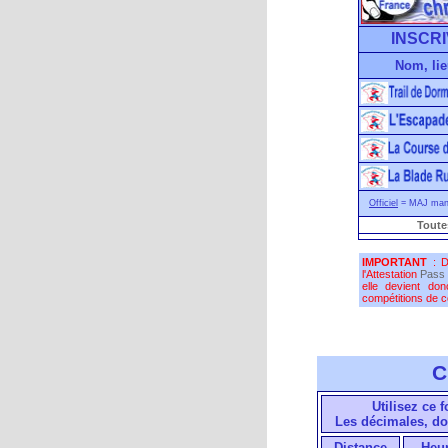
INSCRI
Nom, lie
Officiel
= MAJ manu
Toute
IMPORTANT
: D
l'Attestation
Pass 
elle devient do
compétitions de co
C
Utilisez ce 
Les décimales, do
Distance
Heu