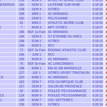
M
232
M1M 3
ATHLETIC BERRE CLUB
0:18:15
REDERICK
191
SEM 3
LA PENNE SUR HVNE
0:18:18
138
SEM 4
ISTRES
0:18:21
299
MIM 1
AC MIRAMAS
0:18:30
192
SEM 5
PELISSANNE
0:18:47
91
MIM 2
ATHLETIC BERRE CLUB
0:18:55
E
7
M1M 4
MPT ISTRES
0:18:57
186
M1F 1e Fem
AC MIRAMAS
0:19:04
184
SEM 6
ST ETIENNE DU GRES
0:19:07
248
ESM 1
ISTRES
0:19:13
244
M1M 5
RCC
0:19:15
72
SEF 2e Fem
ROGNAC ATHLETIC CLUB
0:19:17
246
JUM 1
RCC
0:19:28
193
M1M 6
AC MIRAMAS
0:19:32
76
SEF 3e Fem
AC LANCONNAIS
0:19:34
198
M3M 1
KM 42 195 MARSEILLE
0:19:38
227
JUF 1
ISTRES SPORT TRIATHLON
0:19:41
CK
203
M2M 2
AC MIRAMAS
0:19:43
163
SEM 7
FOS OLYMPIQUE CLUB
0:19:50
157
SEM 8
SALON DE PROVENCE
0:19:51
82
M2M 3
FOULEE PELISSANNAISE
0:19:54
ICE
124
M2M 4
FOULEE PELISSANNAISE
0:20:12
EL
146
M1M 7
USC SEPTEMES
0:20:17
239
SEM 9
ISTRES
0:20:19