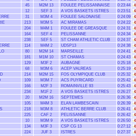
45
M2M 13
FOULEE PELISSANNAISE
0:23:44
12
SEF 3
A VOS BASKETS ISTRES
0:23:51
ERRE
31
M3M 4
FOULEE SALONAISE
0:24:09
IE
213
M3M 5
AC MIRAMAS
0:24:22
204
M4M 1
FOULEE DE GREASQUE
0:24:31
164
SEF 4
PELISSANNE
0:24:34
238
SEF 5
ST CHAM ATHLETIC CLUB
0:24:37
ERRE
114
M4M 2
UDSP13
0:24:38
LO
80
M2M 14
MARSEILLE
0:24:41
181
M1M 10
ST CHAMAS
0:24:43
129
M3F 2
AUBAGNE
0:25:18
68
M3M 6
ACEP VALREAS
0:25:19
LD
214
M2M 15
FOS OLYMPIQUE CLUB
0:25:32
D
109
M3M 7
ACS PUYRICARD
0:25:42
166
M2F 3
ROMAINVILLE 93
0:25:43
234
M1F 2
A VOS BASKETS ISTRES
0:26:27
20
M2M 16
SEPTEMES
0:26:36
105
M4M 3
ELAN LAMBESCAIN
0:26:39
IS
218
M3M 8
ATHLETIC BERRE CLUB
0:26:41
225
CAF 2
PELISSANNE
0:26:42
10
M3M 9
A VOS BASKETS ISTRES
0:26:50
134
M3F 3
CSP CG 13
0:27:12
224
JUF 3
ISTRES
0:27:37