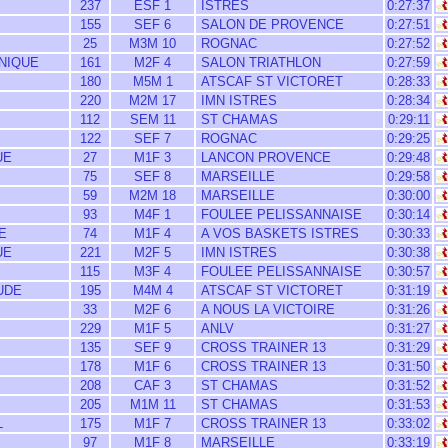
237
ESF 1
ISTRES
0:27:37
155
SEF 6
SALON DE PROVENCE
0:27:51
25
M3M 10
ROGNAC
0:27:52
NIQUE
161
M2F 4
SALON TRIATHLON
0:27:59
180
M5M 1
ATSCAF ST VICTORET
0:28:33
220
M2M 17
IMN ISTRES
0:28:34
112
SEM 11
ST CHAMAS
0:29:11
122
SEF 7
ROGNAC
0:29:25
UE
27
M1F 3
LANCON PROVENCE
0:29:48
75
SEF 8
MARSEILLE
0:29:58
59
M2M 18
MARSEILLE
0:30:00
93
M4F 1
FOULEE PELISSANNAISE
0:30:14
E
74
M1F 4
A VOS BASKETS ISTRES
0:30:33
UE
221
M2F 5
IMN ISTRES
0:30:38
115
M3F 4
FOULEE PELISSANNAISE
0:30:57
UDE
195
M4M 4
ATSCAF ST VICTORET
0:31:19
33
M2F 6
A NOUS LA VICTOIRE
0:31:26
229
M1F 5
ANLV
0:31:27
135
SEF 9
CROSS TRAINER 13
0:31:29
178
M1F 6
CROSS TRAINER 13
0:31:50
208
CAF 3
ST CHAMAS
0:31:52
205
M1M 11
ST CHAMAS
0:31:53
L
175
M1F 7
CROSS TRAINER 13
0:33:02
97
M1F 8
MARSEILLE
0:33:19