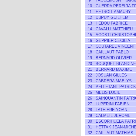
9
TAGUEMOUNT KARI
10
GUERRA PEREIRA F
11
HETROIT AMAURY
12
DUPUY GUILHEM
13
HEDOU FABRICE
14
CAVALLI MATTHIEU
15
AGOSTI CHRISTOPH
16
GEPPIER CECILIA
17
COUTAREL VINCENT
18
CAILLAUT PABLO
19
BERNARD OLIVIER
20
BOUQUET BLANDINE
21
BERNARD MAXIME
22
JOSUAN GILLES
23
CABRERA MAELYS
24
PELLETANT PATRICK
25
MELIS LUCIE
26
SAINQUANTIN PATRI
27
LUPERINI FABIEN
28
LATHIERE YOAN
29
CALMEIL JEROME
30
ESCORIHUELA PATR
31
HETTAK JEAN-MICH
32
CAILLAUT MATHIAS