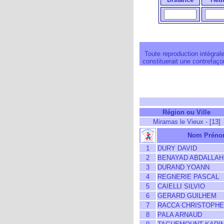
Toute reproduction intégrale
constituerait une contrefaçon
Région ou Ville
Miramas le Vieux - [13]
Nom Prén
1
DURY DAVID
2
BENAYAD ABDALLAH
3
DURAND YOANN
4
REGNERIE PASCAL
5
CAIELLI SILVIO
6
GERARD GUILHEM
7
RACCA CHRISTOPHE
8
PALA ARNAUD