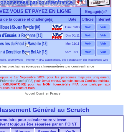
VEZ VOUS ET PAYEZ EN LIGNE
Engagé(e)s*
u de la course et challenge[s]
Date
Officiel
Internet
Dim 09/08
Dim 08/11
Mer 11/11
Sam 14/11
elle, courrier+web -
Internet
= MAJ automatique, dès constatation des inscriptions web
s les prochaines épreuves chronométrées par courirenfrance
epuis le 1er Septembre 2024, pour les personnes majeures uniquement,
Prévention Santé [PPS]
(voir lien ci-contre)
se substitue au Certificat médical,
nc
OBLIGATOIRE
pour les
NON licencié(e)s FFA
pour participer aux
urses sur route et trails.
Accueil Courir en France
lassement Général au Scratch
formulaire pour calculer votre vitesse
ivent toujours être séparées par un POINT
res
Minutes
Secondes
Km/h