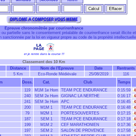
Epreuve chronométrée par courirenfrance
 ou partielle sans le consentement préalable de courirenfrance serait illicite et
 sanctionnée par la loi en vigueur propre au code de la propriété intellectuelle
et je rentre dans la course !!!
Classement des 10 Km
Distance
Nom de l'Epreuve
Date
Rentrants
5 Km
Eco-Ronde Médiévale
25/08/2019
116
om
Doss.
Cat.
Club
Temps
119
M1M 1e Hom
TEAM PCE ENDURANCE
0:15:59
240
SEM 2e Hom
GIGNAC LA NERTHE
0:16:17
241
SEM 3e Hom
APC
0:16:45
200
M1M 1
TEAM PCE ENDURANCE
0:16:48
79
M2M 1
PORTESOUVERTES
0:17:15
187
SEM 1
TEAM PCE ENDURANCE
0:17:18
199
M1M 2
CEF MARATHONIEN
0:17:36
197
SEM 2
SALON DE PROVENCE
0:17:58