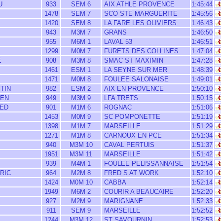
U
933
SEM 6
AIX ATHLE PROVENCE
1:45:44
1478
SEM 7
SCO STE MARGUERITE
1:45:56
1420
SEM 8
LA FARE LES OLIVIERS
1:46:43
943
M3M 7
GRANS
1:46:50
955
M6M 1
LAVAL 53
1:46:51
1299
M0M 7
FURETS DES COLLINES
1:47:04
E
908
M3M 8
SMAC ST MAXIMIN
1:47:28
1461
ESM 1
LA SEYNE SUR MER
1:48:39
1471
M0M 8
FOULEE SALONAISE
1:49:01
TIN
982
ESM 2
AIX EN PROVENCE
1:50:10
IEN
949
M3M 9
LFA TRETS
1:50:15
MED
901
M1M 6
ROGNAC
1:51:06
1453
M0M 9
SC POMPONETTE
1:51:19
1398
M1M 7
MARSEILLE
1:51:29
1271
M1M 8
CARNOUX EN PCE
1:51:34
940
M3M 10
CAVAL PERTUIS
1:51:37
1951
M3M 11
MARSEILLE
1:51:42
939
M4M 1
FOULEE PELISSANNAISE
1:51:54
RIC
964
M2M 8
FRED S AT WORK
1:52:10
1424
M0M 10
CABBA
1:52:14
1949
M6M 2
COURIR A BEAUCAIRE
1:52:20
927
M2M 9
MARIGNANE
1:52:33
911
SEM 9
MARSEILLE
1:52:52
1244
M3M 12
ST SAVOURNIN
1:52:53