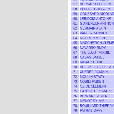
57
BERNARD PHILIPPE
58
POUJOL GREGORY
59
GOUSSARD NICOLA
60
LEBIDOIS ANTOINE
61
GUIHENEUF ANTHON
62
GERMAIN ALAIN
63
VANIER YANNICK
64
MOURON MICHEL
65
MARCHETICH CLEM
66
NAVARRO RUDY
67
THEILLOUT VIRGIL
68
CASAS DANIEL
69
RIGAL CEDRIC
70
BRIEUSSEL GUILLA
71
XUEREF ROMAIN
72
MOULIN STACY
73
NOBILI FABIEN
74
OZIOL CLEMENT
75
CANONGE ROMARIC
76
BENZAKI FABIEN
77
MENOT SYLVIE
78
BOUILLARD THIERRY
79
FATRAS DAVY