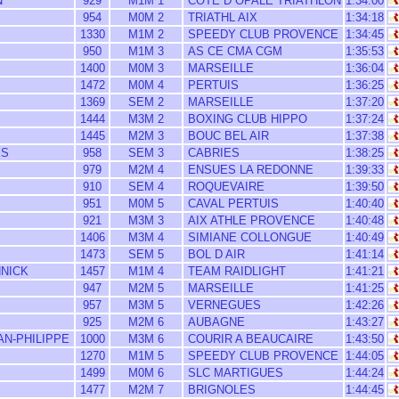
N
929
M1M 1
COTE D OPALE TRIATHLON
1:34:00
954
M0M 2
TRIATHL AIX
1:34:18
S
1330
M1M 2
SPEEDY CLUB PROVENCE
1:34:45
950
M1M 3
AS CE CMA CGM
1:35:53
1400
M0M 3
MARSEILLE
1:36:04
1472
M0M 4
PERTUIS
1:36:25
1369
SEM 2
MARSEILLE
1:37:20
1444
M3M 2
BOXING CLUB HIPPO
1:37:24
1445
M2M 3
BOUC BEL AIR
1:37:38
ES
958
SEM 3
CABRIES
1:38:25
979
M2M 4
ENSUES LA REDONNE
1:39:33
910
SEM 4
ROQUEVAIRE
1:39:50
951
M0M 5
CAVAL PERTUIS
1:40:40
921
M3M 3
AIX ATHLE PROVENCE
1:40:48
1406
M3M 4
SIMIANE COLLONGUE
1:40:49
1473
SEM 5
BOL D AIR
1:41:14
NNICK
1457
M1M 4
TEAM RAIDLIGHT
1:41:21
947
M2M 5
MARSEILLE
1:41:25
957
M3M 5
VERNEGUES
1:42:26
925
M2M 6
AUBAGNE
1:43:27
AN-PHILIPPE
1000
M3M 6
COURIR A BEAUCAIRE
1:43:50
1270
M1M 5
SPEEDY CLUB PROVENCE
1:44:05
1499
M0M 6
SLC MARTIGUES
1:44:24
1477
M2M 7
BRIGNOLES
1:44:45