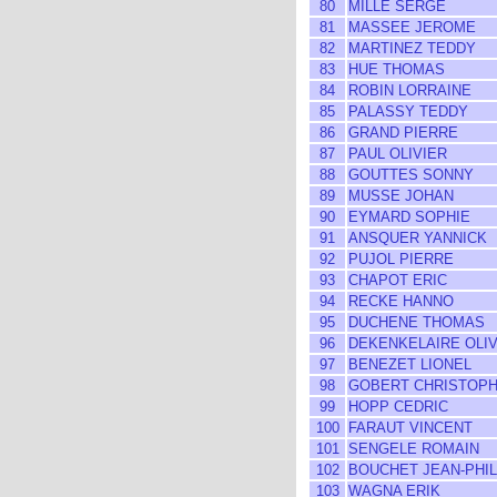
80
MILLE SERGE
81
MASSEE JEROME
82
MARTINEZ TEDDY
83
HUE THOMAS
84
ROBIN LORRAINE
85
PALASSY TEDDY
86
GRAND PIERRE
87
PAUL OLIVIER
88
GOUTTES SONNY
89
MUSSE JOHAN
90
EYMARD SOPHIE
91
ANSQUER YANNICK
92
PUJOL PIERRE
93
CHAPOT ERIC
94
RECKE HANNO
95
DUCHENE THOMAS
96
DEKENKELAIRE OLIV
97
BENEZET LIONEL
98
GOBERT CHRISTOP
99
HOPP CEDRIC
100
FARAUT VINCENT
101
SENGELE ROMAIN
102
BOUCHET JEAN-PHIL
103
WAGNA ERIK