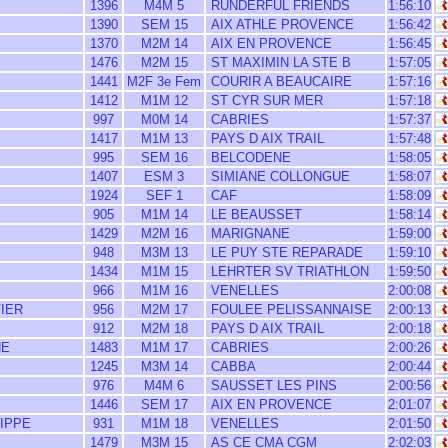
1396
M4M 5
RUNDERFUL FRIENDS
1:56:10
1390
SEM 15
AIX ATHLE PROVENCE
1:56:42
1370
M2M 14
AIX EN PROVENCE
1:56:45
1476
M2M 15
ST MAXIMIN LA STE B
1:57:05
1441
M2F 3e Fem
COURIR A BEAUCAIRE
1:57:16
1412
M1M 12
ST CYR SUR MER
1:57:18
997
M0M 14
CABRIES
1:57:37
1417
M1M 13
PAYS D AIX TRAIL
1:57:48
995
SEM 16
BELCODENE
1:58:05
1407
ESM 3
SIMIANE COLLONGUE
1:58:07
1924
SEF 1
CAF
1:58:09
905
M1M 14
LE BEAUSSET
1:58:14
1429
M2M 16
MARIGNANE
1:59:00
948
M3M 13
LE PUY STE REPARADE
1:59:10
1434
M1M 15
LEHRTER SV TRIATHLON
1:59:50
966
M1M 16
VENELLES
2:00:08
IER
956
M2M 17
FOULEE PELISSANNAISE
2:00:13
912
M2M 18
PAYS D AIX TRAIL
2:00:18
HE
1483
M1M 17
CABRIES
2:00:26
1245
M3M 14
CABBA
2:00:44
976
M4M 6
SAUSSET LES PINS
2:00:56
1446
SEM 17
AIX EN PROVENCE
2:01:07
IPPE
931
M1M 18
VENELLES
2:01:50
1479
M3M 15
AS CE CMA CGM
2:02:03