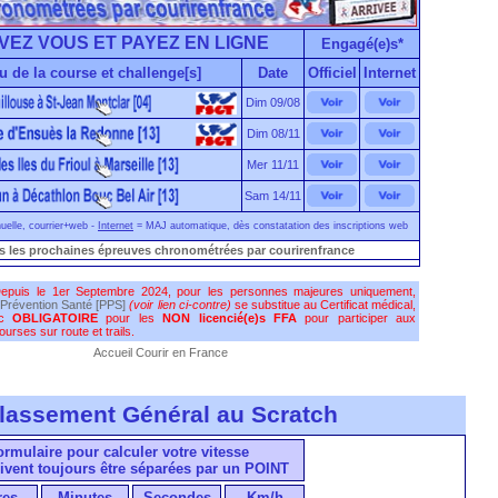
VEZ VOUS ET PAYEZ EN LIGNE
Engagé(e)s*
u de la course et challenge[s]
Date
Officiel
Internet
Dim 09/08
Dim 08/11
Mer 11/11
Sam 14/11
elle, courrier+web -
Internet
= MAJ automatique, dès constatation des inscriptions web
s les prochaines épreuves chronométrées par courirenfrance
epuis le 1er Septembre 2024, pour les personnes majeures uniquement,
Prévention Santé [PPS]
(voir lien ci-contre)
se substitue au Certificat médical,
nc
OBLIGATOIRE
pour les
NON licencié(e)s FFA
pour participer aux
urses sur route et trails.
Accueil Courir en France
lassement Général au Scratch
formulaire pour calculer votre vitesse
ivent toujours être séparées par un POINT
res
Minutes
Secondes
Km/h