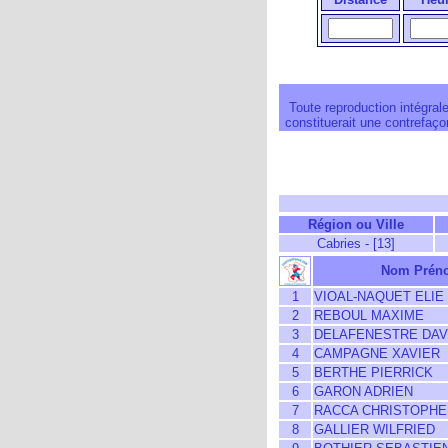
Toute reproduction intégrale
constituerait une contrefaçon
Région ou Ville
Cabries - [13]
Nom Prén
1
VIOAL-NAQUET ELIE
2
REBOUL MAXIME
3
DELAFENESTRE DAV
4
CAMPAGNE XAVIER
5
BERTHE PIERRICK
6
GARON ADRIEN
7
RACCA CHRISTOPHE
8
GALLIER WILFRIED