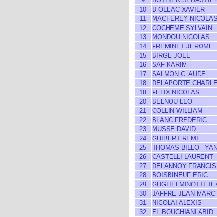
9
BOTHIER SEBASTIE
10
D OLEAC XAVIER
11
MACHEREY NICOLA
12
COCHEME SYLVAIN
13
MONDOU NICOLAS
14
FREMINET JEROME
15
BIRGE JOEL
16
SAF KARIM
17
SALMON CLAUDE
18
DELAPORTE CHARL
19
FELIX NICOLAS
20
BELNOU LEO
21
COLLIN WILLIAM
22
BLANC FREDERIC
23
MUSSE DAVID
24
GUIBERT REMI
25
THOMAS BILLOT YA
26
CASTELLI LAURENT
27
DELANNOY FRANCIS
28
BOISBINEUF ERIC
29
GUGLIELMINOTTI JE
30
JAFFRE JEAN MARC
31
NICOLAI ALEXIS
32
EL BOUCHIANI ABID