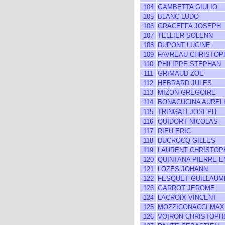
104
GAMBETTA GIULIO
105
BLANC LUDO
106
GRACEFFA JOSEPH
107
TELLIER SOLENN
108
DUPONT LUCINE
109
FAVREAU CHRISTOP
110
PHILIPPE STEPHAN
111
GRIMAUD ZOE
112
HEBRARD JULES
113
MIZON GREGOIRE
114
BONACUCINA AUREL
115
TRINGALI JOSEPH
116
QUIDORT NICOLAS
117
RIEU ERIC
118
DUCROCQ GILLES
119
LAURENT CHRISTOP
120
QUINTANA PIERRE-
121
LOZES JOHANN
122
FESQUET GUILLAUM
123
GARROT JEROME
124
LACROIX VINCENT
125
MOZZICONACCI MAX
126
VOIRON CHRISTOPH