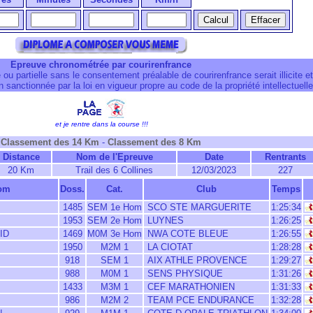
Epreuve chronométrée par courirenfrance
 ou partielle sans le consentement préalable de courirenfrance serait illicite et
 sanctionnée par la loi en vigueur propre au code de la propriété intellectuelle
et je rentre dans la course !!!
Classement des 14 Km
-
Classement des 8 Km
Distance
Nom de l'Epreuve
Date
Rentrants
20 Km
Trail des 6 Collines
12/03/2023
227
om
Doss.
Cat.
Club
Temps
1485
SEM 1e Hom
SCO STE MARGUERITE
1:25:34
1953
SEM 2e Hom
LUYNES
1:26:25
ID
1469
M0M 3e Hom
NWA COTE BLEUE
1:26:55
1950
M2M 1
LA CIOTAT
1:28:28
918
SEM 1
AIX ATHLE PROVENCE
1:29:27
988
M0M 1
SENS PHYSIQUE
1:31:26
1433
M3M 1
CEF MARATHONIEN
1:31:33
986
M2M 2
TEAM PCE ENDURANCE
1:32:28