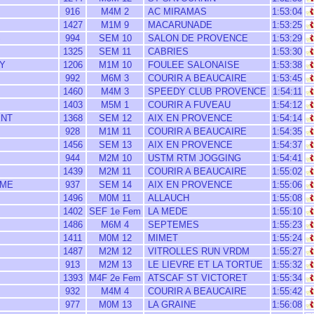
916
M4M 2
AC MIRAMAS
1:53:04
1427
M1M 9
MACARUNADE
1:53:25
S
994
SEM 10
SALON DE PROVENCE
1:53:29
1325
SEM 11
CABRIES
1:53:30
Y
1206
M1M 10
FOULEE SALONAISE
1:53:38
992
M6M 3
COURIR A BEAUCAIRE
1:53:45
1460
M4M 3
SPEEDY CLUB PROVENCE
1:54:11
1403
M5M 1
COURIR A FUVEAU
1:54:12
ENT
1368
SEM 12
AIX EN PROVENCE
1:54:14
928
M1M 11
COURIR A BEAUCAIRE
1:54:35
1456
SEM 13
AIX EN PROVENCE
1:54:37
944
M2M 10
USTM RTM JOGGING
1:54:41
1439
M2M 11
COURIR A BEAUCAIRE
1:55:02
UME
937
SEM 14
AIX EN PROVENCE
1:55:06
1496
M0M 11
ALLAUCH
1:55:08
1402
SEF 1e Fem
LA MEDE
1:55:10
1486
M6M 4
SEPTEMES
1:55:23
1411
M0M 12
MIMET
1:55:24
1487
M2M 12
VITROLLES RUN VRDM
1:55:27
913
M2M 13
LE LIEVRE ET LA TORTUE
1:55:32
1393
M4F 2e Fem
ATSCAF ST VICTORET
1:55:34
932
M4M 4
COURIR A BEAUCAIRE
1:55:42
977
M0M 13
LA GRAINE
1:56:08