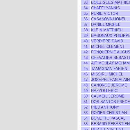
33
BOUZIGUES MATHIE
34
CHAFFI YANNIS
35
PERIE VICTOR
36
CASANOVA LIONEL
37
DANIEL MICHEL
38
KLEIN MATTHIEU
39
BABONAUX PHILIPP
40
VERDIERE DAVID
41
MICHEL CLEMENT
42
FONQUERNIE AUGUS
43
CHEVALIER SEBAST
44
AIT MOULAY MOHA
45
TAMAGNAN FABIEN
46
MISSIRLI MICHEL
47
JOSEPH JEAN-ALAIN
48
CANONGE JEROME
49
RAZZOLI ERIC
50
CALMEIL JEROME
51
DOS SANTOS FREDE
52
PIED ANTHONY
53
ROZIER CHRISTIAN
54
BONETTO PASCAL
55
BENARD SEBASTIEN
56
HERTEL VINCENT