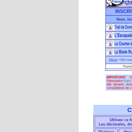
INSCRI
Nom, lie
Officiel
= MAJ manu
Toute
IMPORTANT
: D
l'Attestation
Pass 
elle devient do
compétitions de co
C
Utilisez ce 
Les décimales, do
Distance
Heu