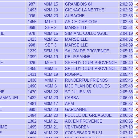
987
M0M 15
GRAMBOIS 84
2:02:50
1493
M2M 19
GIGNAC LA NERTHE
2:02:52
996
M2M 20
AUBAGNE
2:02:53
1455
M1F 1
AS CE CMA CGM
2:02:56
968
SEF 2
MARSEILLE
2:03:51
HE
978
M0M 16
SIMIANE COLLONGUE
2:04:19
1423
M2M 21
MARSEILLE
2:04:32
998
SEF 3
MARSEILLE
2:04:39
1239
SEM 18
SALON DE PROVENCE
2:05:16
1399
SEM 19
PELISSANNE
2:05:21
IE
926
M0F 1
SPEEDY CLUB PROVENCE
2:05:40
1458
M6M 5
SPEEDY CLUB PROVENCE
2:05:42
1431
M1M 19
ROGNAC
2:05:44
1438
M4M 7
RUNDERFUL FRIENDS
2:05:45
1490
M6M 6
MJC PLAN DE CUQUES
2:05:48
HE
1470
M2M 22
ST JULIEN 83
2:05:58
EMMANUEL
1432
M1M 20
CABBA
2:06:00
1481
M0M 17
APM
2:06:37
E
980
M2M 23
GARDANNE
2:06:42
1494
SEM 20
FOULEE DE GREASQUE
2:06:52
1302
M1M 21
AIX EN PROVENCE
2:06:55
IME
1495
SEM 21
VENTABREN
2:07:10
E
1464
M1M 22
CORNEBARRIEU 31
2:07:12