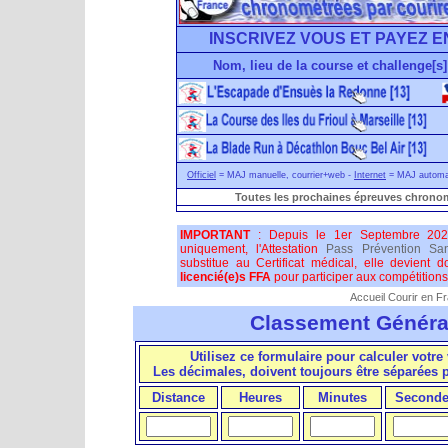
INSCRIVEZ VOUS ET PAYEZ E
Nom, lieu de la course et challenge[s]
Officiel
= MAJ manuelle, courrier+web -
Internet
= MAJ automati
Toutes les prochaines épreuves chronom
IMPORTANT
: Depuis le 1er Septembre 202
uniquement, l'Attestation
Pass Prévention San
substitue au Certificat médical, elle devient 
licencié(e)s FFA
pour participer aux compétitions 
Accueil Courir en F
Classement Généra
Utilisez ce formulaire pour calculer votre 
Les décimales, doivent toujours être séparées
Distance
Heures
Minutes
Seconde