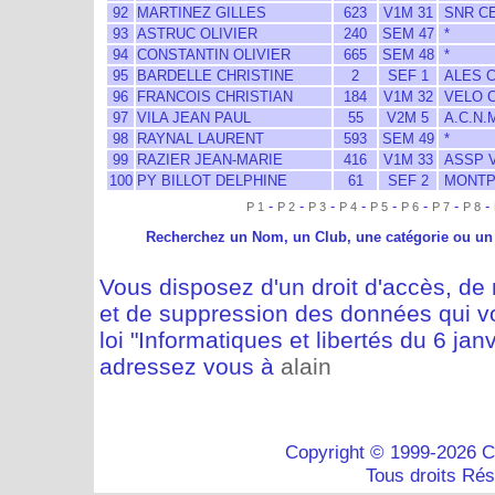
92
MARTINEZ GILLES
623
V1M 31
SNR C
93
ASTRUC OLIVIER
240
SEM 47
*
94
CONSTANTIN OLIVIER
665
SEM 48
*
95
BARDELLE CHRISTINE
2
SEF 1
ALES 
96
FRANCOIS CHRISTIAN
184
V1M 32
VELO C
97
VILA JEAN PAUL
55
V2M 5
A.C.N.
98
RAYNAL LAURENT
593
SEM 49
*
99
RAZIER JEAN-MARIE
416
V1M 33
ASSP 
100
PY BILLOT DELPHINE
61
SEF 2
MONTPE
-
-
-
-
-
-
-
-
P 1
P 2
P 3
P 4
P 5
P 6
P 7
P 8
Recherchez un Nom, un Club, une catégorie ou un
Vous disposez d'un droit d'accès, de m
et de suppression des données qui vo
loi "Informatiques et libertés du 6 jan
adressez vous à
alain
Copyright © 1999-2026 C
Tous droits Ré