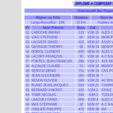
Gracieuseté des Organi
Région ou Ville
Distance
Nom de 
Langu-Roussillon - [30]
10 Km
Foulées d
Pl
Nom Prénom
Doss.
Cat.
51
CABOCHE BRUNO
123
V1M 15
ALES 
52
VIAU STÉPHANE
60
SEM 32
MONTPE
53
LACOSTE DAVID
422
SEM 33
ASSP 
54
GAYRAUD THIERRY
68
SEM 34
MONTPE
55
DORIOL CLEMENT
638
SEM 35
ALES 
56
LACORT FRANÇOIS
30
V1M 16
A.C.N.
57
PORTES JEAN FRANCOIS
290
V1M 17
ACF M
58
ALCALDE CLAUDE
74
V1M 18
MONTPE
59
SERVOZ DENIS
710
V1M 19
CAS PO
60
JEAN ALEXANDRE
204
SEM 36
*
61
RENON OLIVIER
509
V1M 20
AC BOU
62
BLANC JEAN-JACQUES
524
V1M 21
COURIR
63
BERNARD VINCENT
433
V2M 2
ATHLE
64
TOME NICOLAS
545
JUM 2
TOULO
65
LAAOUEJ FARID
600
ESM 4
ALES 
66
MAS STÉPHANE
32
SEM 37
A.C.N.
67
CHALIER PHILIPPE
475
SEM 38
MA