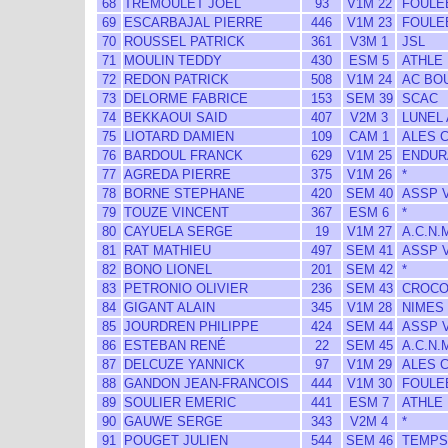
68
TREMOULET JOEL
93
V1M 22
FOULE
69
ESCARBAJAL PIERRE
446
V1M 23
FOULE
70
ROUSSEL PATRICK
361
V3M 1
JSL
71
MOULIN TEDDY
430
ESM 5
ATHLE
72
REDON PATRICK
508
V1M 24
AC BOU
73
DELORME FABRICE
153
SEM 39
SCAC
74
BEKKAOUI SAID
407
V2M 3
LUNEL 
75
LIOTARD DAMIEN
109
CAM 1
ALES 
76
BARDOUL FRANCK
629
V1M 25
ENDURA
77
AGREDA PIERRE
375
V1M 26
*
78
BORNE STEPHANE
420
SEM 40
ASSP 
79
TOUZE VINCENT
367
ESM 6
*
80
CAYUELA SERGE
19
V1M 27
A.C.N.
81
RAT MATHIEU
497
SEM 41
ASSP 
82
BONO LIONEL
201
SEM 42
*
83
PETRONIO OLIVIER
236
SEM 43
CROCO 
84
GIGANT ALAIN
345
V1M 28
NIMES 
85
JOURDREN PHILIPPE
424
SEM 44
ASSP 
86
ESTEBAN RENÉ
22
SEM 45
A.C.N.
87
DELCUZE YANNICK
97
V1M 29
ALES 
88
GANDON JEAN-FRANCOIS
444
V1M 30
FOULE
89
SOULIER EMERIC
441
ESM 7
ATHLE
90
GAUWE SERGE
343
V2M 4
*
91
POUGET JULIEN
544
SEM 46
TEMPS