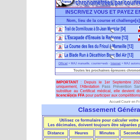
INSCRIVEZ VOUS ET PAYEZ E
Nom, lieu de la course et challenge[s]
Officiel
= MAJ manuelle, courrier+web -
Internet
= MAJ automati
Toutes les prochaines épreuves chronom
IMPORTANT
: Depuis le 1er Septembre 202
uniquement, l'Attestation
Pass Prévention San
substitue au Certificat médical, elle devient 
licencié(e)s FFA
pour participer aux compétitions 
Accueil Courir en F
Classement Généra
Utilisez ce formulaire pour calculer votre 
Les décimales, doivent toujours être séparées
Distance
Heures
Minutes
Seconde