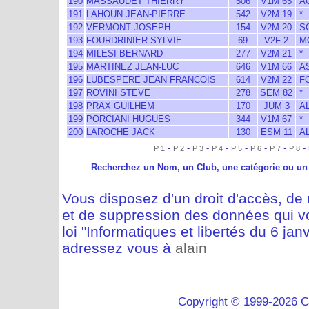
190
MASSAUDET THIERRY
506
V1M 65
AC
191
LAHOUN JEAN-PIERRE
542
V2M 19
*
192
VERMONT JOSEPH
154
V2M 20
S
193
FOURDRINIER SYLVIE
69
V2F 2
MO
194
MILESI BERNARD
277
V2M 21
*
195
MARTINEZ JEAN-LUC
646
V1M 66
A
196
LUBESPERE JEAN FRANCOIS
614
V2M 22
FO
197
ROVINI STEVE
278
SEM 82
*
198
PRAX GUILHEM
170
JUM 3
AL
199
PORCIANI HUGUES
344
V1M 67
*
200
LAROCHE JACK
130
ESM 11
AL
-
-
-
-
-
-
-
-
P 1
P 2
P 3
P 4
P 5
P 6
P 7
P 8
Recherchez un Nom, un Club, une catégorie ou un
Vous disposez d'un droit d'accès, de m
et de suppression des données qui vo
loi "Informatiques et libertés du 6 jan
adressez vous à
alain
Copyright © 1999-2026 C