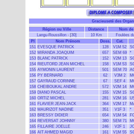
Gracieuseté des Organi
Région ou Ville
Distance
Nom de 
Langu-Roussillon - [30]
10 Km
Foulées d
Pl
Nom Prénom
Doss.
Cat.
151
EVESQUE PATRICK
128
V1M 52
S
152
MIRANDA JOAQUIM
657
SEM 69
*
153
BLANC PATRICK
152
V2M 13
S
154
RIEUTORD JEAN MICHEL
158
V1M 53
S
155
AYMONIN LAURENT
501
SEM 70
AC
156
PY BERNARD
62
V3M 2
MO
157
GAYRAUD CORINNE
67
SEF 4
MO
158
CHEIBOUKAL ANDRE
572
V2M 14
MO
159
DIANO PASCAL
155
V2M 15
S
160
ORTIZ MICHEL
281
V2M 16
US
161
FLAVIER JEAN-JACK
364
V2M 17
MA
162
MAURIZOT NADINE
351
V1F 3
*
163
BRESSY DIDIER
654
V1M 54
FO
164
REVERSAT JOHNNY
380
SEM 71
MC
165
FILLAIRE JOELLE
246
V2F 1
JO
166
AIT AHMED MAGID
161
V1M 55
S