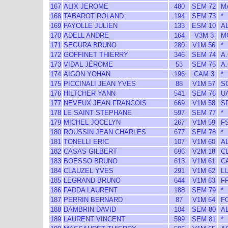
167
ALIX JEROME
480
SEM 72
M
168
TABAROT ROLAND
194
SEM 73
*
169
FAYOLLE JULIEN
133
ESM 10
AL
170
ADELL ANDRE
164
V3M 3
MO
171
SEGURA BRUNO
280
V1M 56
*
172
GOFFINET THIERRY
346
SEM 74
A.
173
VIDAL JÉROME
53
SEM 75
A.
174
AIGON YOHAN
196
CAM 3
*
175
PICCINALI JEAN YVES
88
V1M 57
S
176
HILTCHER YANN
541
SEM 76
UA
177
NEVEUX JEAN FRANCOIS
669
V1M 58
SP
178
LE SAINT STEPHANE
597
SEM 77
*
179
MICHEL JOCELYN
267
V1M 59
F
180
ROUSSIN JEAN CHARLES
677
SEM 78
*
181
TONELLI ERIC
107
V1M 60
AL
182
CASAS GILBERT
696
V2M 18
CL
183
BOESSO BRUNO
613
V1M 61
CA
184
CLAUZEL YVES
291
V1M 62
LU
185
LEGRAND BRUNO
644
V1M 63
F
186
FADDA LAURENT
188
SEM 79
*
187
PERRIN BERNARD
87
V1M 64
FO
188
DAMBRIN DAVID
104
SEM 80
AL
189
LAURENT VINCENT
599
SEM 81
*