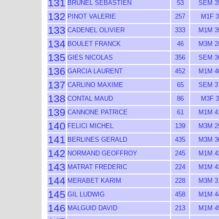
131
BRUNEL SEBASTIEN
53
SEM 3
132
PINOT VALERIE
257
M1F 3
133
CADENEL OLIVIER
333
M1M 3
134
BOULET FRANCK
46
M3M 2
135
GIES NICOLAS
356
SEM 3
136
GARCIA LAURENT
452
M1M 4
137
CARLINO MAXIME
65
SEM 3
138
CONTAL MAUD
86
M3F 3
139
CANNONE PATRICE
61
M1M 4
140
FELICI MICHEL
139
M3M 2
141
BERLINES GERALD
435
M3M 3
142
NORMAND GEOFFROY
245
M1M 4
143
MATRAT FREDERIC
224
M1M 4
144
MERABET KARIM
228
M3M 3
145
GIL LUDWIG
458
M1M 4
146
MALGUID DAVID
213
M1M 4