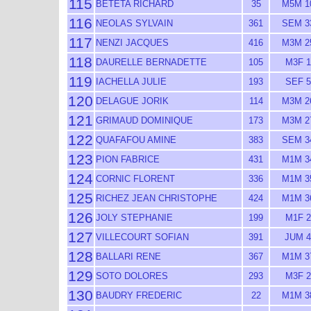
115
BETETA RICHARD
35
M5M 1
116
NEOLAS SYLVAIN
361
SEM 3
117
NENZI JACQUES
416
M3M 2
118
DAURELLE BERNADETTE
105
M3F 1
119
IACHELLA JULIE
193
SEF 5
120
DELAGUE JORIK
114
M3M 2
121
GRIMAUD DOMINIQUE
173
M3M 2
122
QUAFAFOU AMINE
383
SEM 3
123
PION FABRICE
431
M1M 3
124
CORNIC FLORENT
336
M1M 3
125
RICHEZ JEAN CHRISTOPHE
424
M1M 3
126
JOLY STEPHANIE
199
M1F 2
127
VILLECOURT SOFIAN
391
JUM 4
128
BALLARI RENE
367
M1M 3
129
SOTO DOLORES
293
M3F 2
130
BAUDRY FREDERIC
22
M1M 3