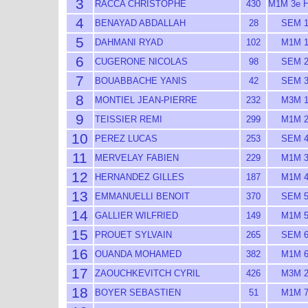
3
RACCA CHRISTOPHE
430
M1M 3e 
4
BENAYAD ABDALLAH
28
SEM 
5
DAHMANI RYAD
102
M1M 
6
CUGERONE NICOLAS
98
SEM 
7
BOUABBACHE YANIS
42
SEM 
8
MONTIEL JEAN-PIERRE
232
M3M 
9
TEISSIER REMI
299
M1M 
10
PEREZ LUCAS
253
SEM 
11
MERVELAY FABIEN
229
M1M 
12
HERNANDEZ GILLES
187
M1M 
13
EMMANUELLI BENOIT
370
SEM 
14
GALLIER WILFRIED
149
M1M 
15
PROUET SYLVAIN
265
SEM 
16
OUANDA MOHAMED
382
M1M 
17
ZAOUCHKEVITCH CYRIL
426
M3M 
18
BOYER SEBASTIEN
51
M1M 