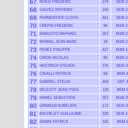
67
ROSSI FREDERIC
274
SEM 2
68
GALVEZ ANTHONY
150
SEM 2
69
PARMENTIER CLOVIS
461
SEM 2
70
CREPIN FREDERIC
96
M1M 2
71
RABILOTO RAPHAEL
267
M1M 2
72
BARRAL JEAN MARC
18
M1M 2
73
PEREZ PHILIPPE
427
M3M 1
74
CIRON NICOLAS
80
M1M 2
75
HASTRICH STEVEN
376
SEM 2
76
CAVALLI PATRICK
69
M5M 
77
GABRIEL STELIN
404
SEF 3
78
DELESTY JEAN YVES
118
M5M 
79
HAMEL SEBASTIEN
357
M1M 2
80
GRIMAUD AURELIEN
172
SEM 2
81
BACHELET GUILLAUME
330
SEM 2
82
ZANINI PATRICK
326
M5M 