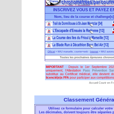
INSCRIVEZ VOUS ET PAYEZ E
Nom, lieu de la course et challenge[s]
Officiel
= MAJ manuelle, courrier+web -
Internet
= MAJ automati
Toutes les prochaines épreuves chronom
IMPORTANT
: Depuis le 1er Septembre 202
uniquement, l'Attestation
Pass Prévention San
substitue au Certificat médical, elle devient 
licencié(e)s FFA
pour participer aux compétitions 
Accueil Courir en F
Classement Généra
Utilisez ce formulaire pour calculer votre 
Les décimales, doivent toujours être séparées