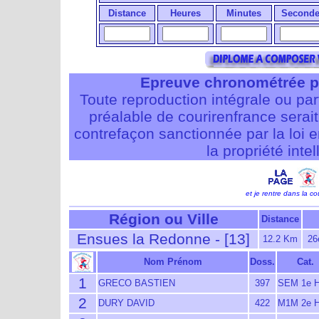
Distance
Heures
Minutes
Seconde
Epreuve chronométrée p
Toute reproduction intégrale ou pa
préalable de courirenfrance serait i
contrefaçon sanctionnée par la loi 
la propriété intel
et je rentre dans la cou
Région ou Ville
Distance
Ensues la Redonne - [13]
12.2 Km
26
Nom Prénom
Doss.
Cat.
1
GRECO BASTIEN
397
SEM 1e 
2
DURY DAVID
422
M1M 2e 