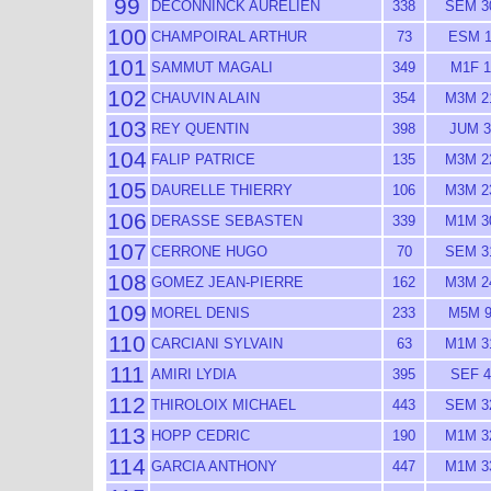
99
DECONNINCK AURELIEN
338
SEM 3
100
CHAMPOIRAL ARTHUR
73
ESM 
101
SAMMUT MAGALI
349
M1F 1
102
CHAUVIN ALAIN
354
M3M 2
103
REY QUENTIN
398
JUM 3
104
FALIP PATRICE
135
M3M 2
105
DAURELLE THIERRY
106
M3M 2
106
DERASSE SEBASTEN
339
M1M 3
107
CERRONE HUGO
70
SEM 3
108
GOMEZ JEAN-PIERRE
162
M3M 2
109
MOREL DENIS
233
M5M 
110
CARCIANI SYLVAIN
63
M1M 3
111
AMIRI LYDIA
395
SEF 4
112
THIROLOIX MICHAEL
443
SEM 3
113
HOPP CEDRIC
190
M1M 3
114
GARCIA ANTHONY
447
M1M 3