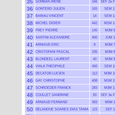
35
GORBAN IRENE
166
SEF 2e 
36
GONTERO JULIEN
165
SEM 1
37
BARIAU VINCENT
14
SEM 1
38
MICHEL DIDIER
442
M1M 1
39
FREY PIERRE
145
M3M 
40
SANTINI ALEXANDRE
400
JUM 1
41
ARNIAUD ERIC
8
M3M 
42
CRISTOFANI PASCAL
335
M3M 
43
BLONDEEL LAURENT
40
M3M 
44
VIALA THEOPHILE
450
SEM 1
45
DECATOR LUCIEN
112
M3M 1
46
GAY CHRISTOPHE
408
M1M 1
47
SCHROEDER FRANCK
283
M3M 1
48
COULLET SANDRINE
93
SEF 3e 
49
ARNIAUD FERNAND
393
M5M 
50
DELANOUE SOARES DIAS TANIA
115
SEF 1