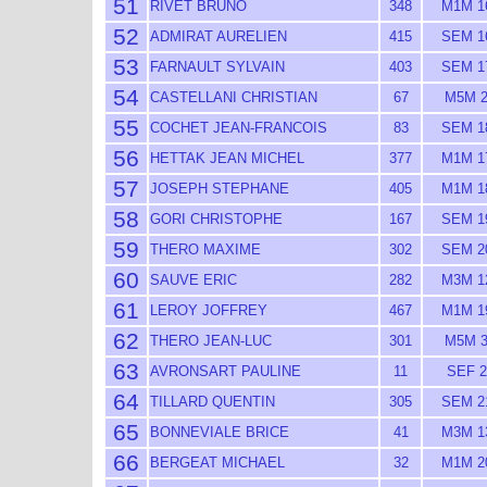
51
RIVET BRUNO
348
M1M 1
52
ADMIRAT AURELIEN
415
SEM 1
53
FARNAULT SYLVAIN
403
SEM 1
54
CASTELLANI CHRISTIAN
67
M5M 
55
COCHET JEAN-FRANCOIS
83
SEM 1
56
HETTAK JEAN MICHEL
377
M1M 1
57
JOSEPH STEPHANE
405
M1M 1
58
GORI CHRISTOPHE
167
SEM 1
59
THERO MAXIME
302
SEM 2
60
SAUVE ERIC
282
M3M 1
61
LEROY JOFFREY
467
M1M 1
62
THERO JEAN-LUC
301
M5M 
63
AVRONSART PAULINE
11
SEF 2
64
TILLARD QUENTIN
305
SEM 2
65
BONNEVIALE BRICE
41
M3M 1
66
BERGEAT MICHAEL
32
M1M 2