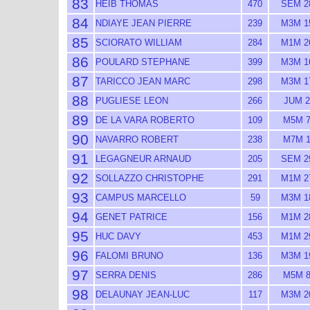
83
HEIB THOMAS
470
SEM 2
84
NDIAYE JEAN PIERRE
239
M3M 1
85
SCIORATO WILLIAM
284
M1M 2
86
POULARD STEPHANE
399
M3M 1
87
TARICCO JEAN MARC
298
M3M 1
88
PUGLIESE LEON
266
JUM 2
89
DE LA VARA ROBERTO
109
M5M 
90
NAVARRO ROBERT
238
M7M 
91
LEGAGNEUR ARNAUD
205
SEM 2
92
SOLLAZZO CHRISTOPHE
291
M1M 2
93
CAMPUS MARCELLO
59
M3M 1
94
GENET PATRICE
156
M1M 2
95
HUC DAVY
453
M1M 2
96
FALOMI BRUNO
136
M3M 1
97
SERRA DENIS
286
M5M 
98
DELAUNAY JEAN-LUC
117
M3M 2