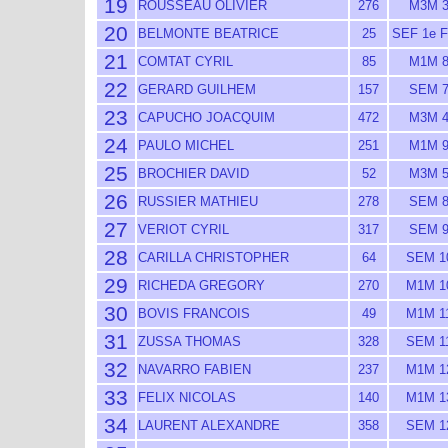
19
ROUSSEAU OLIVIER
276
M3M 
20
BELMONTE BEATRICE
25
SEF 1e 
21
COMTAT CYRIL
85
M1M 
22
GERARD GUILHEM
157
SEM 
23
CAPUCHO JOACQUIM
472
M3M 
24
PAULO MICHEL
251
M1M 
25
BROCHIER DAVID
52
M3M 
26
RUSSIER MATHIEU
278
SEM 
27
VERIOT CYRIL
317
SEM 
28
CARILLA CHRISTOPHER
64
SEM 1
29
RICHEDA GREGORY
270
M1M 1
30
BOVIS FRANCOIS
49
M1M 1
31
ZUSSA THOMAS
328
SEM 1
32
NAVARRO FABIEN
237
M1M 1
33
FELIX NICOLAS
140
M1M 1
34
LAURENT ALEXANDRE
358
SEM 1