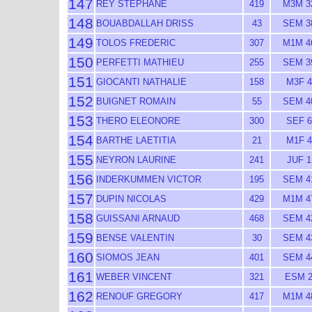
147
REY STEPHANE
419
M3M 3
148
BOUABDALLAH DRISS
43
SEM 3
149
TOLOS FREDERIC
307
M1M 4
150
PERFETTI MATHIEU
255
SEM 3
151
GIOCANTI NATHALIE
158
M3F 4
152
BUIGNET ROMAIN
55
SEM 4
153
THERO ELEONORE
300
SEF 6
154
BARTHE LAETITIA
21
M1F 4
155
NEYRON LAURINE
241
JUF 1
156
INDERKUMMEN VICTOR
195
SEM 4
157
DUPIN NICOLAS
429
M1M 4
158
GUISSANI ARNAUD
468
SEM 4
159
BENSE VALENTIN
30
SEM 4
160
SIOMOS JEAN
401
SEM 4
161
WEBER VINCENT
321
ESM 
162
RENOUF GREGORY
417
M1M 4