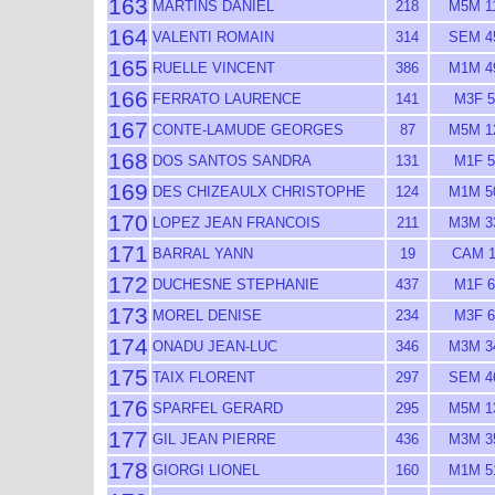
163
MARTINS DANIEL
218
M5M 1
164
VALENTI ROMAIN
314
SEM 4
165
RUELLE VINCENT
386
M1M 4
166
FERRATO LAURENCE
141
M3F 5
167
CONTE-LAMUDE GEORGES
87
M5M 1
168
DOS SANTOS SANDRA
131
M1F 5
169
DES CHIZEAULX CHRISTOPHE
124
M1M 5
170
LOPEZ JEAN FRANCOIS
211
M3M 3
171
BARRAL YANN
19
CAM 
172
DUCHESNE STEPHANIE
437
M1F 6
173
MOREL DENISE
234
M3F 6
174
ONADU JEAN-LUC
346
M3M 3
175
TAIX FLORENT
297
SEM 4
176
SPARFEL GERARD
295
M5M 1
177
GIL JEAN PIERRE
436
M3M 3
178
GIORGI LIONEL
160
M1M 5