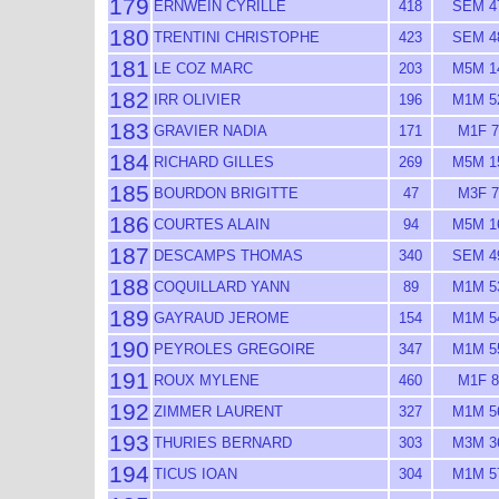
179
ERNWEIN CYRILLE
418
SEM 4
180
TRENTINI CHRISTOPHE
423
SEM 4
181
LE COZ MARC
203
M5M 1
182
IRR OLIVIER
196
M1M 5
183
GRAVIER NADIA
171
M1F 7
184
RICHARD GILLES
269
M5M 1
185
BOURDON BRIGITTE
47
M3F 7
186
COURTES ALAIN
94
M5M 1
187
DESCAMPS THOMAS
340
SEM 4
188
COQUILLARD YANN
89
M1M 5
189
GAYRAUD JEROME
154
M1M 5
190
PEYROLES GREGOIRE
347
M1M 5
191
ROUX MYLENE
460
M1F 8
192
ZIMMER LAURENT
327
M1M 5
193
THURIES BERNARD
303
M3M 3
194
TICUS IOAN
304
M1M 5