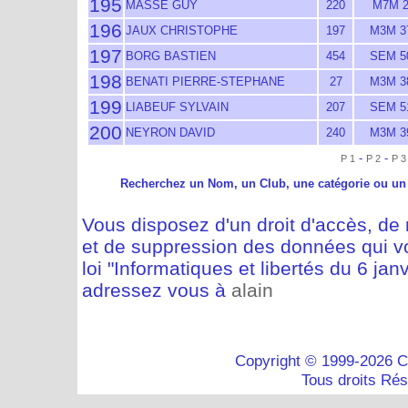
195
MASSE GUY
220
M7M 
196
JAUX CHRISTOPHE
197
M3M 3
197
BORG BASTIEN
454
SEM 5
198
BENATI PIERRE-STEPHANE
27
M3M 3
199
LIABEUF SYLVAIN
207
SEM 5
200
NEYRON DAVID
240
M3M 3
-
-
P 1
P 2
P 3
Recherchez un Nom, un Club, une catégorie ou un
Vous disposez d'un droit d'accès, de m
et de suppression des données qui vo
loi "Informatiques et libertés du 6 jan
adressez vous à
alain
Copyright © 1999-2026 C
Tous droits Ré