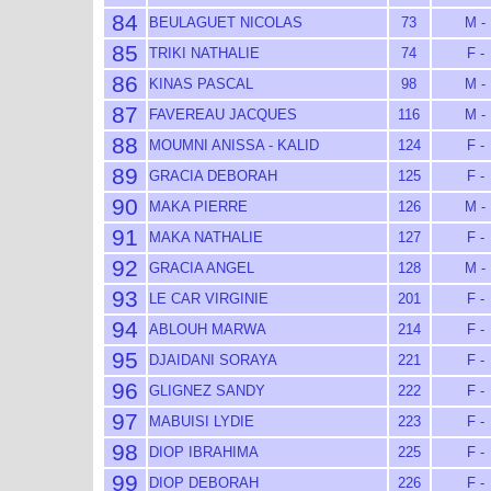
84
BEULAGUET NICOLAS
73
M -
85
TRIKI NATHALIE
74
F -
86
KINAS PASCAL
98
M -
87
FAVEREAU JACQUES
116
M -
88
MOUMNI ANISSA - KALID
124
F -
89
GRACIA DEBORAH
125
F -
90
MAKA PIERRE
126
M -
91
MAKA NATHALIE
127
F -
92
GRACIA ANGEL
128
M -
93
LE CAR VIRGINIE
201
F -
94
ABLOUH MARWA
214
F -
95
DJAIDANI SORAYA
221
F -
96
GLIGNEZ SANDY
222
F -
97
MABUISI LYDIE
223
F -
98
DIOP IBRAHIMA
225
F -
99
DIOP DEBORAH
226
F -