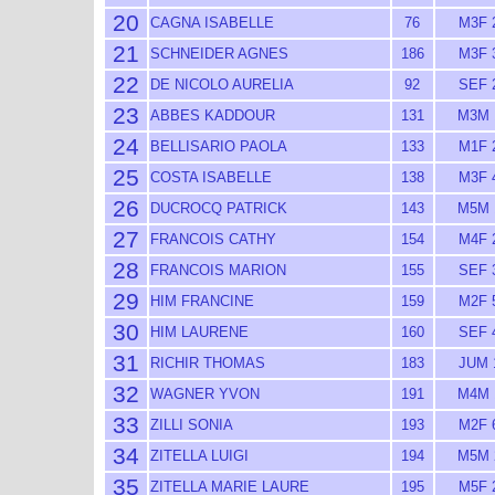
20
CAGNA ISABELLE
76
M3F 
21
SCHNEIDER AGNES
186
M3F 
22
DE NICOLO AURELIA
92
SEF 
23
ABBES KADDOUR
131
M3M 
24
BELLISARIO PAOLA
133
M1F 
25
COSTA ISABELLE
138
M3F 
26
DUCROCQ PATRICK
143
M5M 
27
FRANCOIS CATHY
154
M4F 
28
FRANCOIS MARION
155
SEF 
29
HIM FRANCINE
159
M2F 
30
HIM LAURENE
160
SEF 
31
RICHIR THOMAS
183
JUM 
32
WAGNER YVON
191
M4M 
33
ZILLI SONIA
193
M2F 
34
ZITELLA LUIGI
194
M5M 
35
ZITELLA MARIE LAURE
195
M5F 