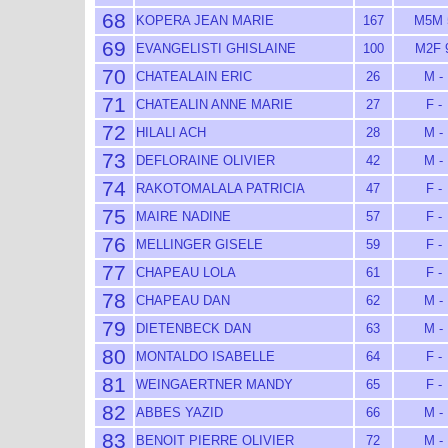
68
KOPERA JEAN MARIE
167
M5M 
69
EVANGELISTI GHISLAINE
100
M2F 
70
CHATEALAIN ERIC
26
M -
71
CHATEALIN ANNE MARIE
27
F -
72
HILALI ACH
28
M -
73
DEFLORAINE OLIVIER
42
M -
74
RAKOTOMALALA PATRICIA
47
F -
75
MAIRE NADINE
57
F -
76
MELLINGER GISELE
59
F -
77
CHAPEAU LOLA
61
F -
78
CHAPEAU DAN
62
M -
79
DIETENBECK DAN
63
M -
80
MONTALDO ISABELLE
64
F -
81
WEINGAERTNER MANDY
65
F -
82
ABBES YAZID
66
M -
83
BENOIT PIERRE OLIVIER
72
M -