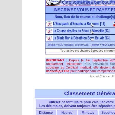
INSCRIVEZ VOUS ET PAYEZ E
Nom, lieu de la course et challenge[s]
Officiel
= MAJ manuelle, courrier+web -
Internet
= MAJ automati
Toutes les prochaines épreuves chronom
IMPORTANT
: Depuis le 1er Septembre 202
uniquement, l'Attestation
Pass Prévention San
substitue au Certificat médical, elle devient 
licencié(e)s FFA
pour participer aux compétitions 
Accueil Courir en F
Classement Généra
Utilisez ce formulaire pour calculer votre 
Les décimales, doivent toujours être séparées
Distance
Heures
Minutes
Seconde