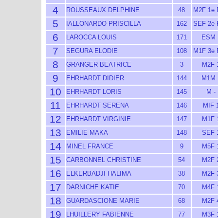
4
ROUSSEAUX DELPHINE
48
M2F 1e
5
IALLONARDO PRISCILLA
162
SEF 2e
6
LAROCCA LOUIS
171
ESM 
7
SEGURA ELODIE
108
M1F 3e
8
GRANGER BEATRICE
3
M2F 
9
EHRHARDT DIDIER
144
M1M 
10
EHRHARDT LORIS
145
M -
11
EHRHARDT SERENA
146
MIF 
12
EHRHARDT VIRGINIE
147
M1F 
13
EMILIE MAKA
148
SEF 
14
MINEL FRANCE
9
M5F 
15
CARBONNEL CHRISTINE
54
M2F 
16
ELKERBADJI HALIMA
38
M2F 
17
DARNICHE KATIE
70
M4F 
18
GUARDASCIONE MARIE
68
M2F 
19
LHUILLERY FABIENNE
77
M3F 