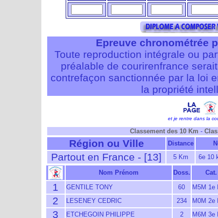
Epreuve chronométrée p
Toute reproduction intégrale ou pa
préalable de courirenfrance serait i
contrefaçon sanctionnée par la loi 
la propriété intel
et je rentre dans la cou
Classement des 10 Km
-
Clas
Région ou Ville
Distance
N
Partout en France - [13]
5 Km
6e 10 
Nom Prénom
Doss.
Cat.
1
GENTILE TONY
60
M5M 1e
2
LESENEY CEDRIC
234
M0M 2e
3
ETCHEGOIN PHILIPPE
2
M6M 3e