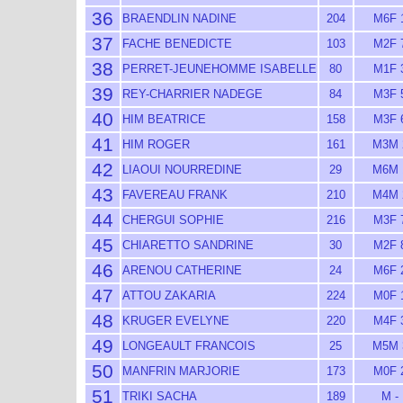
36
BRAENDLIN NADINE
204
M6F 
37
FACHE BENEDICTE
103
M2F 
38
PERRET-JEUNEHOMME ISABELLE
80
M1F 
39
REY-CHARRIER NADEGE
84
M3F 
40
HIM BEATRICE
158
M3F 
41
HIM ROGER
161
M3M 
42
LIAOUI NOURREDINE
29
M6M 
43
FAVEREAU FRANK
210
M4M 
44
CHERGUI SOPHIE
216
M3F 
45
CHIARETTO SANDRINE
30
M2F 
46
ARENOU CATHERINE
24
M6F 
47
ATTOU ZAKARIA
224
M0F 
48
KRUGER EVELYNE
220
M4F 
49
LONGEAULT FRANCOIS
25
M5M 
50
MANFRIN MARJORIE
173
M0F 
51
TRIKI SACHA
189
M -