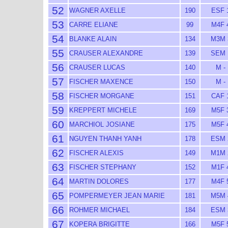
52
WAGNER AXELLE
190
ESF 
53
CARRE ELIANE
99
M4F 
54
BLANKE ALAIN
134
M3M 
55
CRAUSER ALEXANDRE
139
SEM 
56
CRAUSER LUCAS
140
M -
57
FISCHER MAXENCE
150
M -
58
FISCHER MORGANE
151
CAF 
59
KREPPERT MICHELE
169
M5F 
60
MARCHIOL JOSIANE
175
M5F 
61
NGUYEN THANH YANH
178
ESM 
62
FISCHER ALEXIS
149
M1M 
63
FISCHER STEPHANY
152
M1F 
64
MARTIN DOLORES
177
M4F 
65
POMPERMEYER JEAN MARIE
181
M5M 
66
ROHMER MICHAEL
184
ESM 
67
KOPERA BRIGITTE
166
M5F 