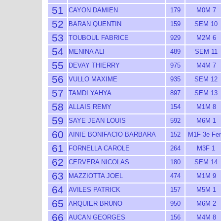
51
CAYON DAMIEN
179
M0M 7
52
BARAN QUENTIN
159
SEM 10
53
TOUBOUL FABRICE
929
M2M 6
54
MENINA ALI
489
SEM 11
55
DEVAY THIERRY
975
M4M 7
56
VULLO MAXIME
935
SEM 12
57
TAMDI YAHYA
897
SEM 13
58
ALLAIS REMY
154
M1M 8
59
SAYE JEAN LOUIS
592
M6M 1
60
AINIE BONIFACIO BARBARA
152
M1F 3e Fe
61
FORNELLA CAROLE
264
M3F 1
62
CERVERA NICOLAS
180
SEM 14
63
MAZZIOTTA JOEL
474
M1M 9
64
AVILES PATRICK
157
M5M 1
65
ARQUIER BRUNO
950
M6M 2
66
AUCAN GEORGES
156
M4M 8