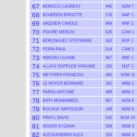
67
MORUCCI LAURENT
946
M2M 7
68
BOURDON BRIGITTE
176
M4F 1
69
ARQUIER CAROLE
949
M4F 2
70
POIVRE MERLIN
526
CAM 1
71
BERLINGUEZ STEPHANIE
162
M1F 1
72
PERIN PAUL
514
CAM 2
73
RIBEIRO LILIANE
967
M0F 1
74
ALLAIS DOPPLER VIRGINIE
155
M1F 2
75
MEYFREN FRANCOIS
490
M3M 11
76
LE ROYER BERNARD
292
M8M 1
77
PARISI ANTOINE
498
M5M 2
78
BIFFI MOHAMMED
957
M2M 8
79
BOCAGE NAPOLEON
169
M0M 8
80
PRATS DAVID
532
M1M 10
81
ROGER SYLVAIN
568
M5M 3
82
ALESSANDRINI ALEX
153
M6M 3