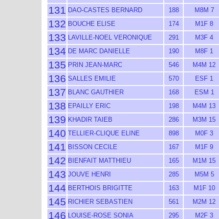
131
DAO-CASTES BERNARD
188
M8M 7
132
BOUCHE ELISE
174
M1F 8
133
LAVILLE-NOEL VERONIQUE
291
M3F 4
134
DE MARC DANIELLE
190
M8F 1
135
PRIN JEAN-MARC
546
M4M 12
136
SALLES EMILIE
570
ESF 1
137
BLANC GAUTHIER
168
ESM 1
138
EPAILLY ERIC
198
M4M 13
139
KHADIR TAIEB
286
M3M 15
140
TELLIER-CLIQUE ELINE
898
M0F 3
141
BISSON CECILE
167
M1F 9
142
BIENFAIT MATTHIEU
165
M1M 15
143
JOUVE HENRI
285
M5M 5
144
BERTHOIS BRIGITTE
163
M1F 10
145
RICHIER SEBASTIEN
561
M2M 12
146
LOUISE-ROSE SONIA
295
M2F 3