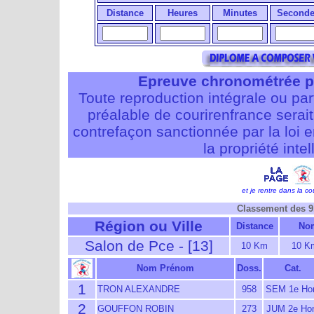
Distance
Heures
Minutes
Seconde
Epreuve chronométrée p
Toute reproduction intégrale ou pa
préalable de courirenfrance serait i
contrefaçon sanctionnée par la loi 
la propriété intel
et je rentre dans la cou
Classement des 9
Région ou Ville
Distance
Nom
Salon de Pce - [13]
10 Km
10 K
Nom Prénom
Doss.
Cat.
1
TRON ALEXANDRE
958
SEM 1e H
2
GOUFFON ROBIN
273
JUM 2e Ho