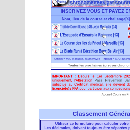
INSCRIVEZ VOUS ET PAYEZ E
Nom, lieu de la course et challenge[s]
Officiel
= MAJ manuelle, courrier+web -
Internet
= MAJ automati
Toutes les prochaines épreuves chronom
IMPORTANT
: Depuis le 1er Septembre 202
uniquement, l'Attestation
Pass Prévention San
substitue au Certificat médical, elle devient 
licencié(e)s FFA
pour participer aux compétitions 
Accueil Courir en F
Classement Généra
Utilisez ce formulaire pour calculer votre 
Les décimales, doivent toujours être séparées