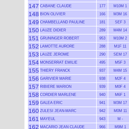
147
CABANE CLAUDE
177
M10M 1
148
BION OLIVIER
166
M3M 16
149
CHAMBELLAND PAULINE
181
SEF 3
150
LAUZE DIDIER
289
M4M 14
151
GRUNINGER ROBERT
953
M10M 2
152
LAMOTTE AURORE
288
M1F 11
153
LAUZE JEROME
290
SEM 17
154
MONSERRAT EMILIE
495
M5F 3
155
THIERY FRANCK
937
M4M 15
156
GARIVIER MARIE
938
M2F 4
157
RIBIERE MARION
939
M0F 4
158
CORDIER MARLENE
940
M6F 1
159
GALEA ERIC
941
M3M 17
160
ZULESI JEAN-MARC
942
M0M 11
161
MAYEUL
943
M -
162
MACARIO JEAN CLAUDE
966
M9M 1