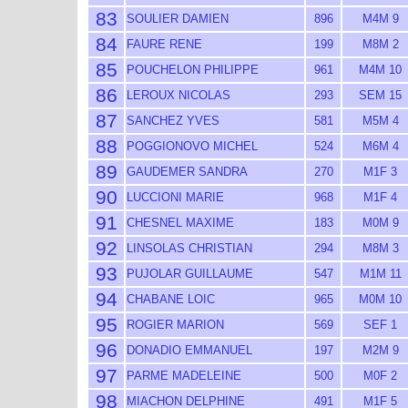
83
SOULIER DAMIEN
896
M4M 9
84
FAURE RENE
199
M8M 2
85
POUCHELON PHILIPPE
961
M4M 10
86
LEROUX NICOLAS
293
SEM 15
87
SANCHEZ YVES
581
M5M 4
88
POGGIONOVO MICHEL
524
M6M 4
89
GAUDEMER SANDRA
270
M1F 3
90
LUCCIONI MARIE
968
M1F 4
91
CHESNEL MAXIME
183
M0M 9
92
LINSOLAS CHRISTIAN
294
M8M 3
93
PUJOLAR GUILLAUME
547
M1M 11
94
CHABANE LOIC
965
M0M 10
95
ROGIER MARION
569
SEF 1
96
DONADIO EMMANUEL
197
M2M 9
97
PARME MADELEINE
500
M0F 2
98
MIACHON DELPHINE
491
M1F 5