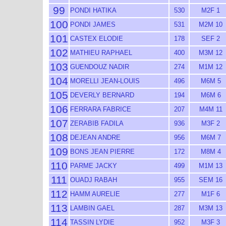
99
PONDI HATIKA
530
M2F 1
100
PONDI JAMES
531
M2M 10
101
CASTEX ELODIE
178
SEF 2
102
MATHIEU RAPHAEL
400
M3M 12
103
GUENDOUZ NADIR
274
M1M 12
104
MORELLI JEAN-LOUIS
496
M6M 5
105
DEVERLY BERNARD
194
M6M 6
106
FERRARA FABRICE
207
M4M 11
107
ZERABIB FADILA
936
M3F 2
108
DEJEAN ANDRE
956
M6M 7
109
BONS JEAN PIERRE
172
M8M 4
110
PARME JACKY
499
M1M 13
111
OUADJ RABAH
955
SEM 16
112
HAMM AURELIE
277
M1F 6
113
LAMBIN GAEL
287
M3M 13
114
TASSIN LYDIE
952
M3F 3