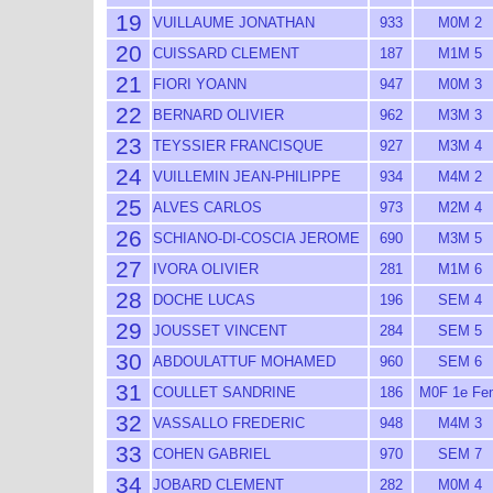
19
VUILLAUME JONATHAN
933
M0M 2
20
CUISSARD CLEMENT
187
M1M 5
21
FIORI YOANN
947
M0M 3
22
BERNARD OLIVIER
962
M3M 3
23
TEYSSIER FRANCISQUE
927
M3M 4
24
VUILLEMIN JEAN-PHILIPPE
934
M4M 2
25
ALVES CARLOS
973
M2M 4
26
SCHIANO-DI-COSCIA JEROME
690
M3M 5
27
IVORA OLIVIER
281
M1M 6
28
DOCHE LUCAS
196
SEM 4
29
JOUSSET VINCENT
284
SEM 5
30
ABDOULATTUF MOHAMED
960
SEM 6
31
COULLET SANDRINE
186
M0F 1e Fe
32
VASSALLO FREDERIC
948
M4M 3
33
COHEN GABRIEL
970
SEM 7
34
JOBARD CLEMENT
282
M0M 4