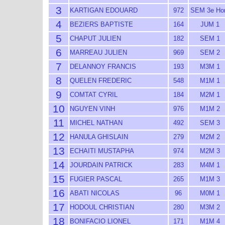
3
KARTIGAN EDOUARD
972
SEM 3e H
4
BEZIERS BAPTISTE
164
JUM 1
5
CHAPUT JULIEN
182
SEM 1
6
MARREAU JULIEN
969
SEM 2
7
DELANNOY FRANCIS
193
M3M 1
8
QUELEN FREDERIC
548
M1M 1
9
COMTAT CYRIL
184
M2M 1
10
NGUYEN VINH
976
M1M 2
11
MICHEL NATHAN
492
SEM 3
12
HANULA GHISLAIN
279
M2M 2
13
ECHAITI MUSTAPHA
974
M2M 3
14
JOURDAIN PATRICK
283
M4M 1
15
FUGIER PASCAL
265
M1M 3
16
ABATI NICOLAS
96
M0M 1
17
HODOUL CHRISTIAN
280
M3M 2
18
BONIFACIO LIONEL
171
M1M 4