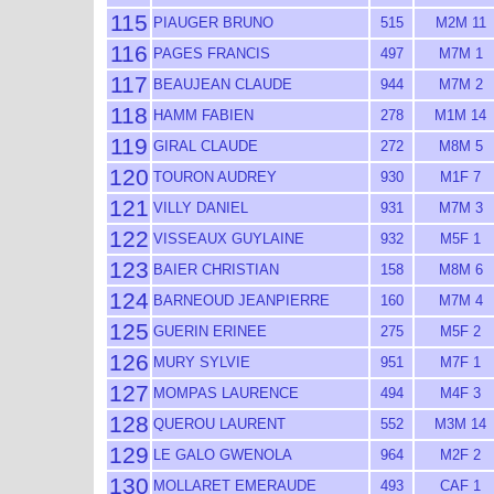
115
PIAUGER BRUNO
515
M2M 11
116
PAGES FRANCIS
497
M7M 1
117
BEAUJEAN CLAUDE
944
M7M 2
118
HAMM FABIEN
278
M1M 14
119
GIRAL CLAUDE
272
M8M 5
120
TOURON AUDREY
930
M1F 7
121
VILLY DANIEL
931
M7M 3
122
VISSEAUX GUYLAINE
932
M5F 1
123
BAIER CHRISTIAN
158
M8M 6
124
BARNEOUD JEANPIERRE
160
M7M 4
125
GUERIN ERINEE
275
M5F 2
126
MURY SYLVIE
951
M7F 1
127
MOMPAS LAURENCE
494
M4F 3
128
QUEROU LAURENT
552
M3M 14
129
LE GALO GWENOLA
964
M2F 2
130
MOLLARET EMERAUDE
493
CAF 1