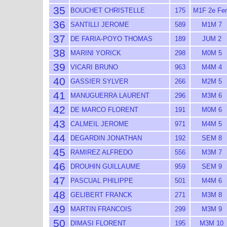
35
BOUCHET CHRISTELLE
175
M1F 2e Fe
36
SANTILLI JEROME
589
M1M 7
37
DE FARIA-POYO THOMAS
189
JUM 2
38
MARINI YORICK
298
M0M 5
39
VICARI BRUNO
963
M4M 4
40
GASSIER SYLVER
266
M2M 5
41
MANUGUERRA LAURENT
296
M3M 6
42
DE MARCO FLORENT
191
M0M 6
43
CALMEIL JEROME
971
M4M 5
44
DEGARDIN JONATHAN
192
SEM 8
45
RAMIREZ ALFREDO
556
M3M 7
46
DROUHIN GUILLAUME
959
SEM 9
47
PASCUAL PHILIPPE
501
M4M 6
48
GELIBERT FRANCK
271
M3M 8
49
MARTIN FRANCOIS
299
M3M 9
50
DIMASI FLORENT
195
M3M 10