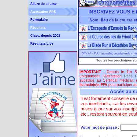
Allure de course
INSCRIVEZ VOUS ET
Attestation PPS
Formulaire
Nom, lieu de la course et
Résultats
Class. depuis 2002
Résultats Live
Officiel
= MAJ manuelle, courrier+web -
Int
Toutes les prochaines é
IMPORTANT
: Depuis le 1er S
uniquement, l'Attestation
Pass P
substitue au Certificat médical,
licencié(e)s FFA
pour participer au
Accès au su
Il est fortement conseillé d
vos identifiants, car les env
mises à jour sur vos inscript
etc.. restent souvent en sou
Votre mot de passe :